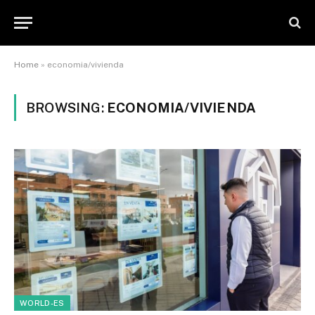
Home
»
economia/vivienda
BROWSING:
ECONOMIA/VIVIENDA
WORLD-ES