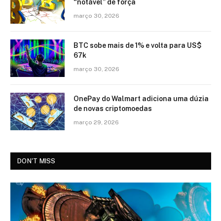
“notável” de força
março 30, 2026
BTC sobe mais de 1% e volta para US$
67k
março 30, 2026
OnePay do Walmart adiciona uma dúzia
de novas criptomoedas
março 29, 2026
DON'T MISS