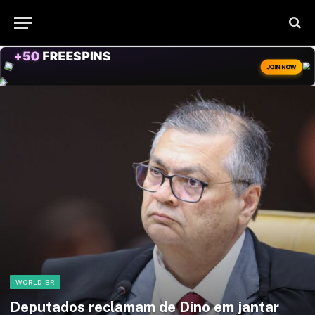
+50
FREESPINS
JOIN NOW
WORLD-BR
Deputados reclamam de Dino em jantar