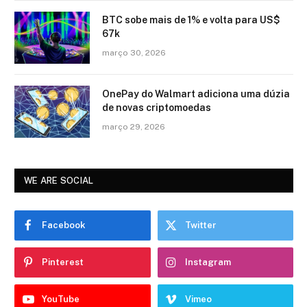
BTC sobe mais de 1% e volta para US$
67k
março 30, 2026
OnePay do Walmart adiciona uma dúzia
de novas criptomoedas
março 29, 2026
WE ARE SOCIAL
Facebook
Twitter
Pinterest
Instagram
YouTube
Vimeo