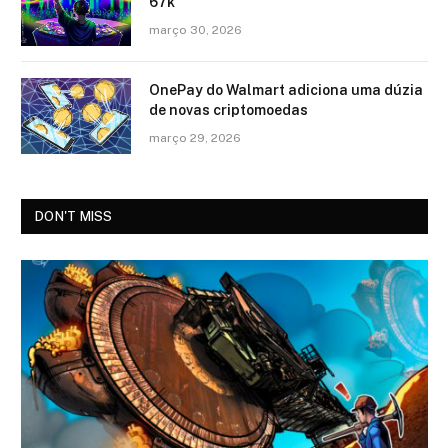
67k
março 30, 2026
OnePay do Walmart adiciona uma dúzia
de novas criptomoedas
março 29, 2026
DON'T MISS