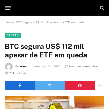
Home
»
BTC segura US$ 112 mil apesar de ETF em queda
CRYPTO
BTC segura US$ 112 mil
apesar de ETF em queda
By
admin
setembro 24, 2025
Nenhum comentário
7 Mins Read