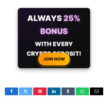
ALWAYS
25%
BONUS
WITH EVERY
CRYPTO DEPOSIT!
JOIN NOW
Facebook
Twitter
Pinterest
LinkedIn
Tumblr
WhatsApp
Email