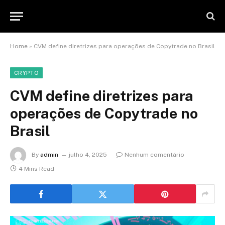
Home
»
CVM define diretrizes para operações de Copytrade no Brasil
CRYPTO
CVM define diretrizes para
operações de Copytrade no
Brasil
By
admin
julho 4, 2025
Nenhum comentário
4 Mins Read