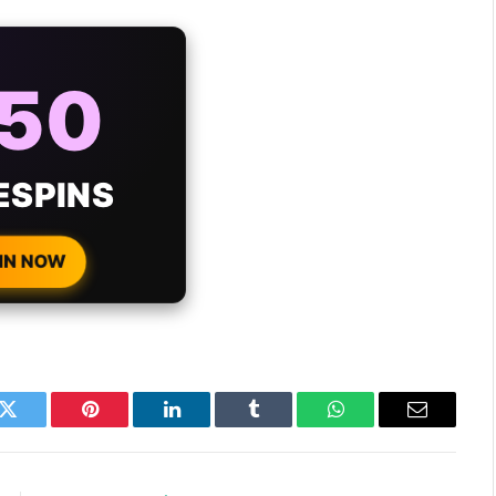
AYS
25%
ONUS
H EVERY
 DEPOSIT!
IN NOW
k
Twitter
Pinterest
LinkedIn
Tumblr
WhatsApp
Email