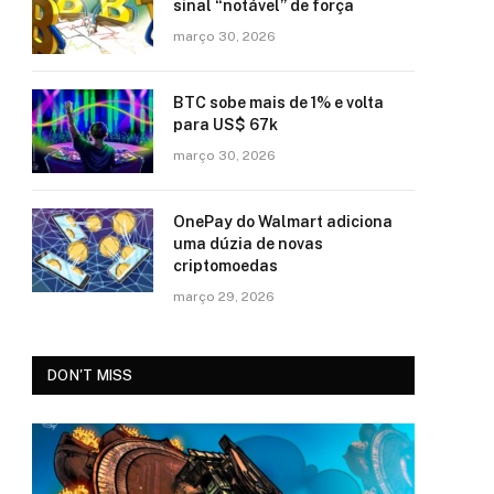
sinal “notável” de força
março 30, 2026
BTC sobe mais de 1% e volta
para US$ 67k
março 30, 2026
OnePay do Walmart adiciona
uma dúzia de novas
criptomoedas
março 29, 2026
DON'T MISS