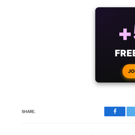
ALW
B
WIT
CRYPTO
JO
SHARE.
Faceboo