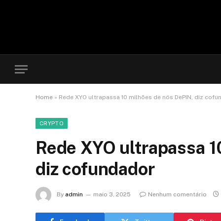
Home
»
Rede XYO ultrapassa 10 milhões de nós DePIN, diz cofu
CRYPTO
Rede XYO ultrapassa 1
diz cofundador
By
admin
maio 3, 2025
Nenhum comentário