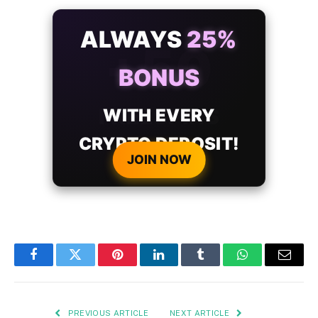
ALWAYS
25%
BONUS
WITH EVERY
CRYPTO DEPOSIT!
JOIN NOW
Facebook
Twitter
Pinterest
LinkedIn
Tumblr
WhatsApp
Email
PREVIOUS ARTICLE
NEXT ARTICLE