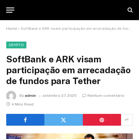
Home
»
SoftBank e ARK visam participação em arrecadação de fundos para Tether
CRYPTO
SoftBank e ARK visam
participação em arrecadação
de fundos para Tether
By
admin
setembro 27, 2025
Nenhum comentário
4 Mins Read