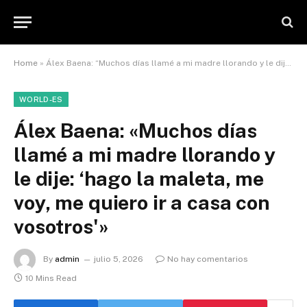
Home
»
Álex Baena: “Muchos días llamé a mi madre llorando y le dije: ‘hago la maleta, me voy, me quiero ir a casa con vosotros'”
WORLD-ES
Álex Baena: «Muchos días
llamé a mi madre llorando y
le dije: ‘hago la maleta, me
voy, me quiero ir a casa con
vosotros'»
By
admin
julio 5, 2026
No hay comentarios
10 Mins Read