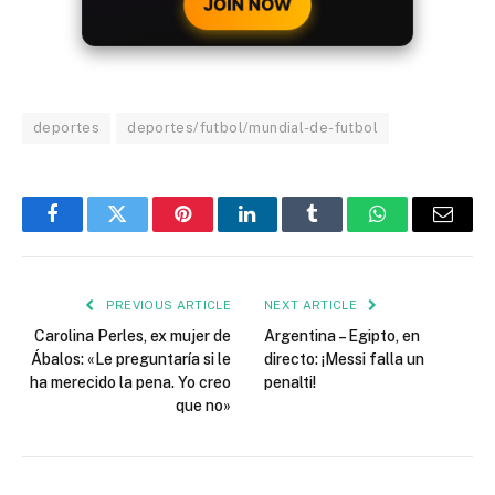
JOIN NOW
deportes
deportes/futbol/mundial-de-futbol
Facebook
Twitter
Pinterest
LinkedIn
Tumblr
WhatsApp
Email
PREVIOUS ARTICLE
NEXT ARTICLE
Carolina Perles, ex mujer de
Argentina – Egipto, en
Ábalos: «Le preguntaría si le
directo: ¡Messi falla un
ha merecido la pena. Yo creo
penalti!
que no»