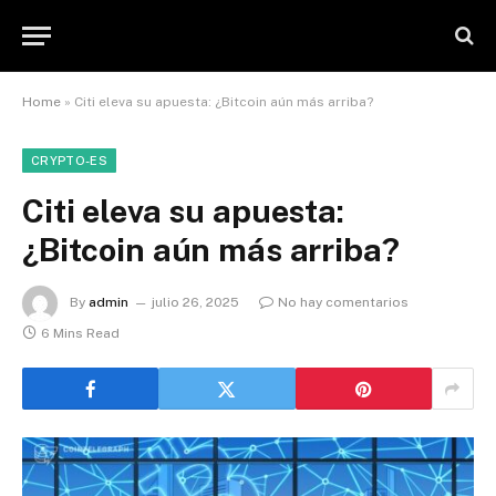
Home
»
Citi eleva su apuesta: ¿Bitcoin aún más arriba?
CRYPTO-ES
Citi eleva su apuesta:
¿Bitcoin aún más arriba?
By
admin
julio 26, 2025
No hay comentarios
6 Mins Read