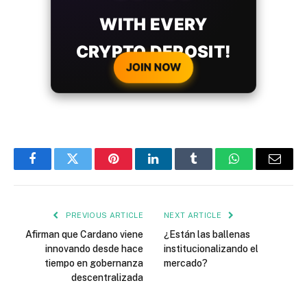
WITH EVERY
CRYPTO DEPOSIT!
JOIN NOW
Facebook
Twitter
Pinterest
LinkedIn
Tumblr
WhatsApp
Email
PREVIOUS ARTICLE
NEXT ARTICLE
Afirman que Cardano viene
¿Están las ballenas
innovando desde hace
institucionalizando el
tiempo en gobernanza
mercado?
descentralizada