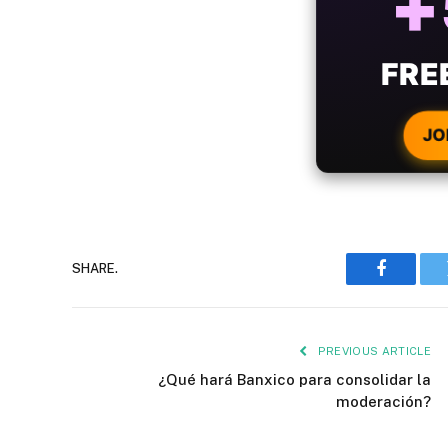
B
WIT
CRYPTO
JO
SHARE.
Faceboo
PREVIOUS ARTICLE
¿Qué hará Banxico para consolidar la
moderación?