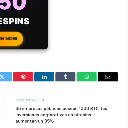
ONUS
H EVERY
 DEPOSIT!
IN NOW
k
Twitter
Pinterest
LinkedIn
Tumblr
WhatsApp
Email
NEXT ARTICLE
35 empresas públicas poseen 1000 BTC, las
inversiones corporativas en bitcoins
aumentan un 35%