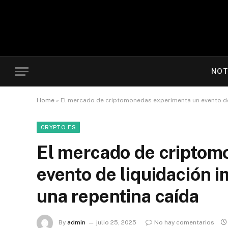
NOT
Home
»
El mercado de criptomonedas experimenta un evento de 
CRYPTO-ES
El mercado de criptom
evento de liquidación 
una repentina caída
By
admin
julio 25, 2025
No hay comentarios