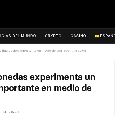
ICIAS DEL MUNDO
CRYPTO
CASINO
ESPAÑ
liquidación importante en medio de una repentina caída
onedas experimenta un
importante en medio de
3 Mins Read