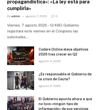
propagandística»: «La ley está para
cumplirla»
By
admin
agosto 7, 2026
0
Viernes, 7 agosto 2026 – 12:49El Gobierno
registrará este viernes en el Congreso las
solicitudes…
Codere Online eleva objetivos
2026 tras crecer en Q2
agosto 4, 2026
¿Es responsable el Gobierno de
la crisis de Ceuta?
agosto 4, 2026
El Gobierno apunta ahora a que
no tuvo «ningún tipo de
información» de sus servicios