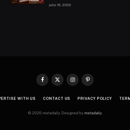
julio 16, 2026
Facebook
X
Instagram
Pinterest
(Twitter)
VERTISE WITH US
CONTACT US
PRIVACY POLICY
TERM
© 2026 metadaily. Designed by
metadaily
.