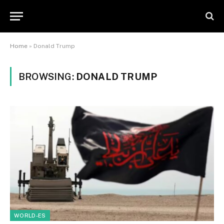
Home
»
Donald Trump
BROWSING:
DONALD TRUMP
WORLD-ES