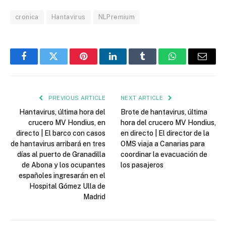
cronica
Hantavirus
NLPremium
Facebook
Twitter
Pinterest
LinkedIn
Tumblr
WhatsApp
Email
PREVIOUS ARTICLE
NEXT ARTICLE
Hantavirus, última hora del
Brote de hantavirus, última
crucero MV Hondius, en
hora del crucero MV Hondius,
directo | El barco con casos
en directo | El director de la
de hantavirus arribará en tres
OMS viaja a Canarias para
días al puerto de Granadilla
coordinar la evacuación de
de Abona y los ocupantes
los pasajeros
españoles ingresarán en el
Hospital Gómez Ulla de
Madrid