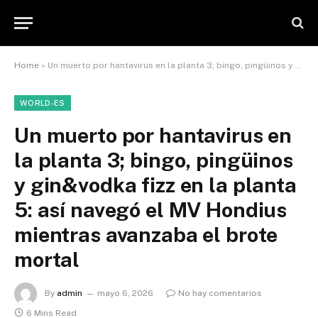
Home
»
Un muerto por hantavirus en la planta 3; bingo, pingüinos y gin&vodka fizz en la planta 5: así navegó el MV Hondius mientras avanzaba el brote mortal
WORLD-ES
Un muerto por hantavirus en
la planta 3; bingo, pingüinos
y gin&vodka fizz en la planta
5: así navegó el MV Hondius
mientras avanzaba el brote
mortal
By
admin
mayo 6, 2026
No hay comentarios
6 Mins Read