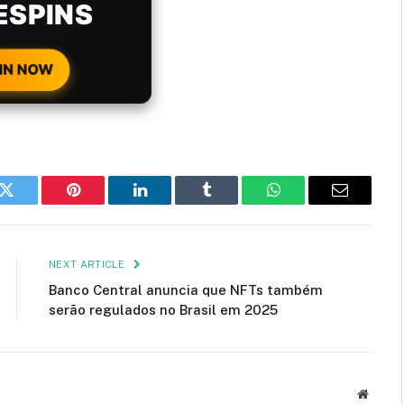
H EVERY
 DEPOSIT!
IN NOW
k
Twitter
Pinterest
LinkedIn
Tumblr
WhatsApp
Email
NEXT ARTICLE
Banco Central anuncia que NFTs também
serão regulados no Brasil em 2025
Websit