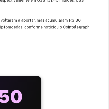
respectivamente em US$ 131,45 milhões, US$
is voltaram a aportar, mas acumularam R$ 80
riptomoedas, conforme noticiou o Cointelegraph
AYS
25%
ONUS