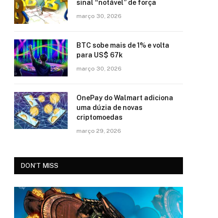
sinal “notável” de força
março 30, 2026
BTC sobe mais de 1% e volta
para US$ 67k
março 30, 2026
OnePay do Walmart adiciona
uma dúzia de novas
criptomoedas
março 29, 2026
DON'T MISS